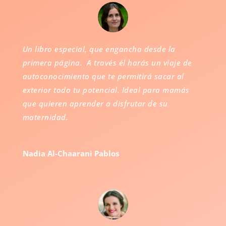
Un libro especial, que engancha desde la
primera página. A través él harás un viaje de
autoconocimiento que te permitirá sacar al
exterior todo tu potencial. Ideal para mamás
que quieren aprender a disfrutar de su
maternidad.
Nadia Al-Chaarani Pablos