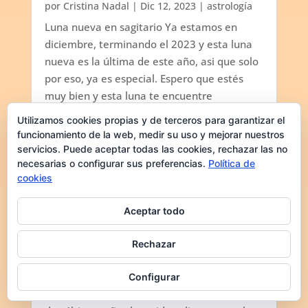
por
Cristina Nadal
|
Dic 12, 2023
|
astrología
Luna nueva en sagitario Ya estamos en
diciembre, terminando el 2023 y esta luna
nueva es la última de este año, asi que solo
por eso, ya es especial. Espero que estés
muy bien y esta luna te encuentre
preparándote para recibir con mucha ilusión
Utilizamos cookies propias y de terceros para garantizar el
el próximo año. Esta...
funcionamiento de la web, medir su uso y mejorar nuestros
servicios. Puede aceptar todas las cookies, rechazar las no
necesarias o configurar sus preferencias.
Política de
cookies
Aceptar todo
Luna nueva en escorpio
por
Cristina Nadal
|
Nov 13, 2023
|
astrología
Rechazar
Damos la bienvenida a la luna nueva en
escorpio, la primera desde que comenzaron
Configurar
los eclipses en el eje escorpio-tauro. Estos