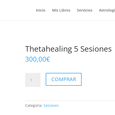
Inicio
Mis Libros
Servicios
Astrolog
Thetahealing 5 Sesiones
300,00
€
Thetahealing
COMPRAR
5
Sesiones
cantidad
Categoría:
Sesiones