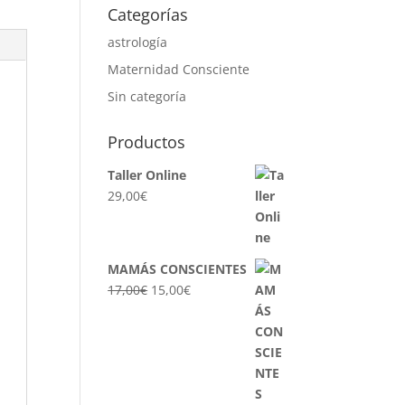
Categorías
astrología
Maternidad Consciente
Sin categoría
Productos
Taller Online
29,00
€
MAMÁS CONSCIENTES
El
El
17,00
€
15,00
€
precio
precio
original
actual
era:
es:
17,00€.
15,00€.